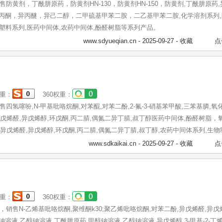
黄剂，丁酰肼原药，防黄剂HN-130，防黄剂HN-150，防黄剂,丁酰肼原药
异丙叉丙酮，异丙醚，异己二醇，二甲硫基甲苯二胺，二乙基甲苯二胺,化学溶剂系列
胶塑料系列,医药中间体,农药中间体,酚醛树脂等系列产品。
www.sdyueqian.cn
- 2025-09-27 -
收藏
点
重：
360权重：
氢噻吩,N-甲基吡咯烷酮,对苯醌,对苯二酚,2-氟-3-硝基苯甲酸,三苯基膦,氧
,异戊烯醛,异戊烯醇,环戊酮,丙二腈,偶氮二异丁腈,叔丁醇医药中间体,酚醛树脂，
醚,异戊烯醛,异戊烯醇,环戊酮,丙二腈,偶氮二异丁腈,叔丁醇,农药中间体系列,生
剂系列,化学试剂系列,颜料燃料系列,橡胶塑料系列,酚醛树脂等系列产品。
www.sdkaikai.cn
- 2025-09-27 -
收藏
点
重：
360权重：
售N-乙烯基吡咯烷酮,聚维酮k30;聚乙烯吡咯烷酮,对苯二酚,异戊烯醛,异戊
钠溶液,乙醇钠溶液,丁酰肼原药,甲醇钠溶液,乙醇钠溶液,异戊烯醇,3-甲基-2-丁烯