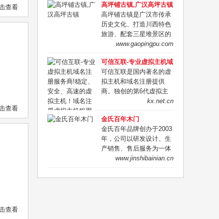
高坪铺古镇,广汉高坪古镇
击查看
高坪铺古镇是广汉市传承
历史文化、打造川西特色
旅游、配套三星堆景区的
一个重点特色项目，高坪
www.gaopingpu.com
镇历史悠久，人杰地灵，
可信互联-专业虚拟主机域
自古即为川西之重镇，
名注册服务商!稳定、安
可信互联是国内著名的虚
3000多年前，就有古蜀先
全、高速的虚拟主机！域
拟主机和域名注册提供
民在此活动，自汉唐以
名注册虚拟主机租用
商。独创的第6代虚拟主
来，这里商贾云聚，明代
机管理系统，拥有在线数
kx.net.cn
达到鼎盛。
击查看
据恢复、Isapi自定义，木
金氏百年木门
马查杀等30余项功能.千M
金氏百年品牌创办于2003
硬件防火墙,为您保驾护
年，公司以研发设计、生
航！双线虚拟主机确保南
产销售、售后服务为一体
北畅通无阻！
的综合性木制品企业。在
www.jinshibainian.cn
豪宅，别墅，高档会所，
精装房等领域专注生产实
木门，实木复合门，木饰
面，酒柜，书柜等产品。
电话：13911793242
击查看