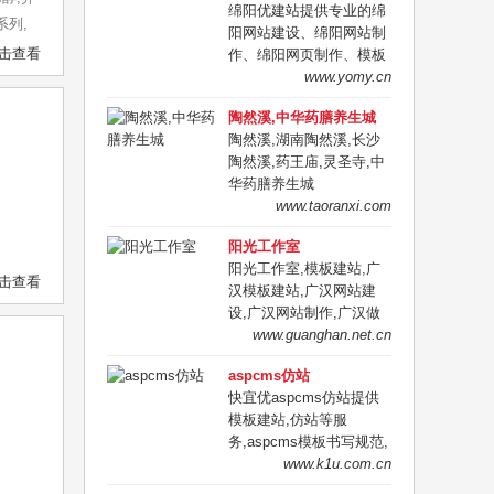
绵阳优建站提供专业的绵
忧，咨询电话：
系列,
阳网站建设、绵阳网站制
18783883863，定制专属
击查看
作、绵阳网页制作、模板
企业建站方案！
网站建设、仿站网站制作,
www.yomy.cn
代码书写规范,兼容性强,
陶然溪,中华药膳养生城
可生成静态,易优化,联系
陶然溪,湖南陶然溪,长沙
QQ:932928061.
陶然溪,药王庙,灵圣寺,中
华药膳养生城
www.taoranxi.com
阳光工作室
阳光工作室,模板建站,广
击查看
汉模板建站,广汉网站建
设,广汉网站制作,广汉做
网站的,广汉便宜做网站
www.guanghan.net.cn
的,广汉哪里有做网站的,
aspcms仿站
广汉便宜建网站,广汉网络
快宜优aspcms仿站提供
公司
模板建站,仿站等服
务,aspcms模板书写规范,
兼容性强,可生成静态,易
www.k1u.com.cn
优化,联系QQ:932928061.