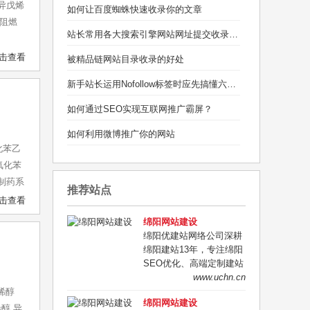
,异戊烯
如何让百度蜘蛛快速收录你的文章
,阻燃
站长常用各大搜索引擎网站网址提交收录入口
击查看
被精品链网站目录收录的好处
新手站长运用Nofollow标签时应先搞懂六个问题
如何通过SEO实现互联网推广霸屏？
如何利用微博推广你的网站
化苯乙
氧化苯
物制药系
推荐站点
击查看
绵阳网站建设
绵阳优建站网络公司深耕
绵阳建站13年，专注绵阳
SEO优化、高端定制建站
与营销型企业官网开发。
www.uchn.cn
全程一对一策划、报价透
烯醇
绵阳网站建设
明、源码交付、售后无
醇,异