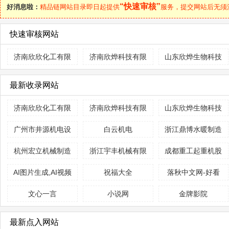
“快速审核”
好消息啦：
精品链网站目录即日起提供
服务，提交网站后无须
快速审核网站
济南欣欣化工有限
济南欣烨科技有限
山东欣烨生物科技
公司
公司
有限公司
最新收录网站
济南欣欣化工有限
济南欣烨科技有限
山东欣烨生物科技
公司
公司
有限公司
广州市井源机电设
白云机电
浙江鼎博水暖制造
备有限公司
有限公司
杭州宏立机械制造
浙江宇丰机械有限
成都重工起重机股
有限公司
公司
份有限公司
AI图片生成,AI视频
祝福大全
落秋中文网-好看
生成
免费小说阅读网
文心一言
小说网
金牌影院
最新点入网站