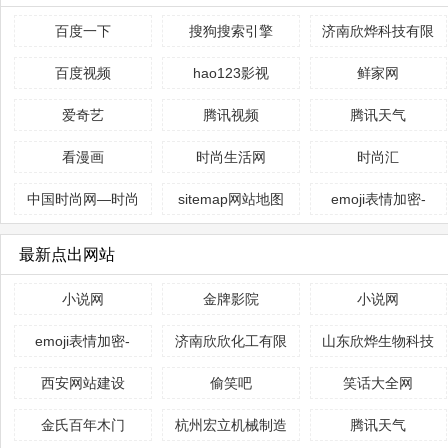
百度一下
搜狗搜索引擎
济南欣烨科技有限
公司
百度视频
hao123影视
鲜家网
爱奇艺
腾讯视频
腾讯天气
看漫画
时尚生活网
时尚汇
中国时尚网—时尚
sitemap网站地图
emoji表情加密-
生活方式新媒体平
生成
emoji表情解密-表
最新点出网站
台
情在线加密解密-
emoji表情密文翻
小说网
金牌影院
小说网
译器
emoji表情加密-
济南欣欣化工有限
山东欣烨生物科技
emoji表情解密-表
公司
有限公司
西安网站建设
偷笑吧
笑话大全网
情在线加密解密-
金氏百年木门
杭州宏立机械制造
腾讯天气
emoji表情密文翻