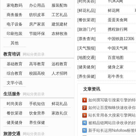
[
时尚美容
]
YOKA网
家电数码
办公用品
服装配饰
[
鲜花礼品
]
鲜花网
商务服务
纺织皮革
工艺礼品
[
餐饮菜谱
]
蛋蛋美食网
电子设备
房产家居
建筑建材
[
旅游门户
]
携程旅行网
印刷包装
节能环保
农林牧渔
[
票务查询
]
中国铁路12306
其他
中国国际航空公司
[
天气预报
]
中国天气网
教育培训
网站分类目录
[
地图交通
]
百度地图
基础教育
高等教育
远程教育
[
健美健身
]
健身之家
综合教育
校园高校
人才招聘
[
养生保健
]
彩牛养生
文学小说
文章资讯
生活服务
网站分类目录
如何撰写吸引搜索引擎的特
时尚美容
手机短信
鲜花礼品
如何让百度蜘蛛快速收录你
餐饮菜谱
饮食营养
家政礼仪
站长常用各大搜索引擎网站
健美健身
养生保健
被精品链网站目录收录的好
新手站长运用Nofollow
旅游交通
网站分类目录