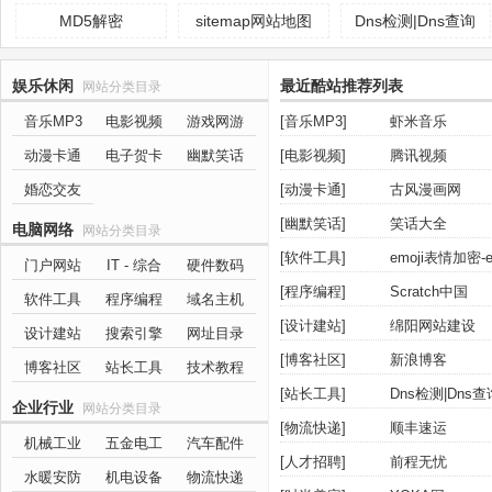
有限公司
译器
MD5解密
sitemap网站地图
Dns检测|Dns查询
生成
娱乐休闲
最近酷站推荐列表
网站分类目录
音乐MP3
电影视频
游戏网游
[
音乐MP3
]
虾米音乐
动漫卡通
电子贺卡
幽默笑话
[
电影视频
]
腾讯视频
婚恋交友
[
动漫卡通
]
古风漫画网
[
幽默笑话
]
笑话大全
电脑网络
网站分类目录
[
软件工具
]
emoji表情加密
门户网站
IT - 综合
硬件数码
无界AI
360鸿图
[
程序编程
]
Scratch中国
软件工具
程序编程
域名主机
C语言中文网
[
设计建站
]
绵阳网站建设
设计建站
搜索引擎
网址目录
阳光工作室
[
博客社区
]
新浪博客
博客社区
站长工具
技术教程
[
站长工具
]
Dns检测|Dns查
企业行业
网站分类目录
万知AI工作平台
[
物流快递
]
顺丰速运
机械工业
五金电工
汽车配件
[
人才招聘
]
前程无忧
水暖安防
机电设备
物流快递