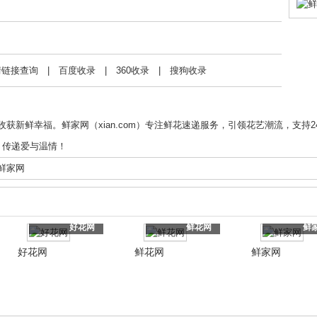
情链接查询
|
百度收录
|
360收录
|
搜狗收录
新鲜幸福。鲜家网（xian.com）专注鲜花速递服务，引领花艺潮流，支持2
，传递爱与温情！
鲜家网
好花网
鲜花网
鲜
好花网
鲜花网
鲜家网