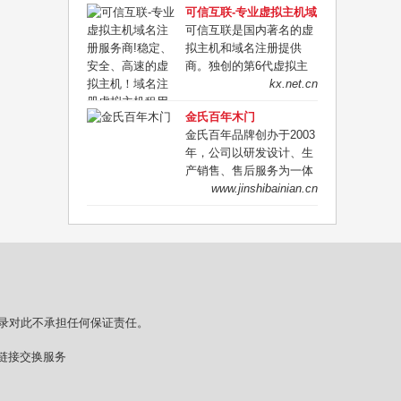
可信互联-专业虚拟主机域
自古即为川西之重镇，
名注册服务商!稳定、安
可信互联是国内著名的虚
3000多年前，就有古蜀先
全、高速的虚拟主机！域
拟主机和域名注册提供
民在此活动，自汉唐以
名注册虚拟主机租用
商。独创的第6代虚拟主
来，这里商贾云聚，明代
机管理系统，拥有在线数
kx.net.cn
达到鼎盛。
据恢复、Isapi自定义，木
金氏百年木门
马查杀等30余项功能.千M
金氏百年品牌创办于2003
硬件防火墙,为您保驾护
年，公司以研发设计、生
航！双线虚拟主机确保南
产销售、售后服务为一体
北畅通无阻！
的综合性木制品企业。在
www.jinshibainian.cn
豪宅，别墅，高档会所，
精装房等领域专注生产实
木门，实木复合门，木饰
面，酒柜，书柜等产品。
电话：13911793242
录对此不承担任何保证责任。
情链接交换服务