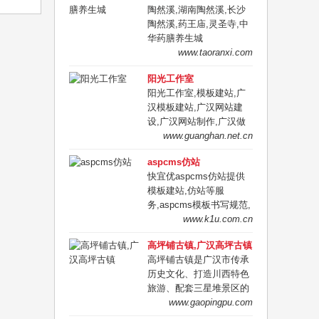
陶然溪,湖南陶然溪,长沙
QQ:932928061.
陶然溪,药王庙,灵圣寺,中
华药膳养生城
www.taoranxi.com
阳光工作室
阳光工作室,模板建站,广
汉模板建站,广汉网站建
设,广汉网站制作,广汉做
网站的,广汉便宜做网站
www.guanghan.net.cn
的,广汉哪里有做网站的,
aspcms仿站
广汉便宜建网站,广汉网络
快宜优aspcms仿站提供
公司
模板建站,仿站等服
务,aspcms模板书写规范,
兼容性强,可生成静态,易
www.k1u.com.cn
优化,联系QQ:932928061.
高坪铺古镇,广汉高坪古镇
高坪铺古镇是广汉市传承
历史文化、打造川西特色
旅游、配套三星堆景区的
一个重点特色项目，高坪
www.gaopingpu.com
镇历史悠久，人杰地灵，