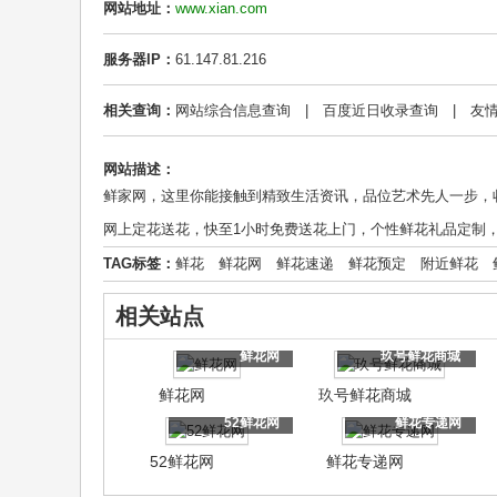
网站地址：
www.xian.com
服务器IP：
61.147.81.216
相关查询：
网站综合信息查询
|
百度近日收录查询
|
友
网站描述：
鲜家网，这里你能接触到精致生活资讯，品位艺术先人一步，收获
网上定花送花，快至1小时免费送花上门，个性鲜花礼品定制
TAG标签：
鲜花
鲜花网
鲜花速递
鲜花预定
附近鲜花
相关站点
鲜花网
玖号鲜花商城
鲜花网
玖号鲜花商城
52鲜花网
鲜花专递网
52鲜花网
鲜花专递网