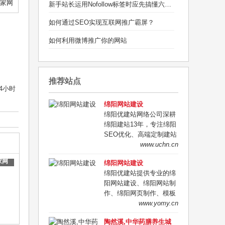
新手站长运用Nofollow标签时应先搞懂六个问题
如何通过SEO实现互联网推广霸屏？
如何利用微博推广你的网站
推荐站点
4小时
绵阳网站建设
绵阳优建站网络公司深耕
绵阳建站13年，专注绵阳
SEO优化、高端定制建站
与营销型企业官网开发。
www.uchn.cn
全程一对一策划、报价透
家网
绵阳网站建设
明、源码交付、售后无
绵阳优建站提供专业的绵
忧，咨询电话：
阳网站建设、绵阳网站制
18783883863，定制专属
作、绵阳网页制作、模板
企业建站方案！
网站建设、仿站网站制作,
www.yomy.cn
代码书写规范,兼容性强,
陶然溪,中华药膳养生城
可生成静态,易优化,联系