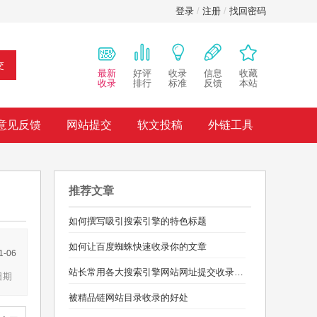
登录
/
注册
/
找回密码
交
最新
好评
收录
信息
收藏
收录
排行
标准
反馈
本站
意见反馈
网站提交
软文投稿
外链工具
推荐文章
如何撰写吸引搜索引擎的特色标题
如何让百度蜘蛛快速收录你的文章
1-06
站长常用各大搜索引擎网站网址提交收录入口
日期
被精品链网站目录收录的好处