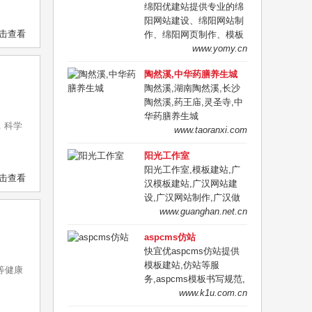
绵阳优建站提供专业的绵
忧，咨询电话：
阳网站建设、绵阳网站制
18783883863，定制专属
击查看
作、绵阳网页制作、模板
企业建站方案！
网站建设、仿站网站制作,
www.yomy.cn
代码书写规范,兼容性强,
陶然溪,中华药膳养生城
可生成静态,易优化,联系
陶然溪,湖南陶然溪,长沙
QQ:932928061.
陶然溪,药王庙,灵圣寺,中
华药膳养生城
，科学
www.taoranxi.com
阳光工作室
阳光工作室,模板建站,广
击查看
汉模板建站,广汉网站建
设,广汉网站制作,广汉做
网站的,广汉便宜做网站
www.guanghan.net.cn
的,广汉哪里有做网站的,
aspcms仿站
广汉便宜建网站,广汉网络
快宜优aspcms仿站提供
公司
模板建站,仿站等服
等健康
务,aspcms模板书写规范,
兼容性强,可生成静态,易
www.k1u.com.cn
优化,联系QQ:932928061.