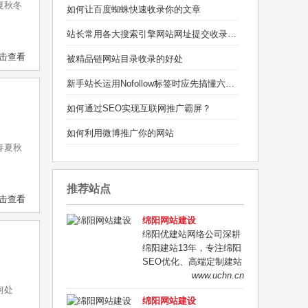
夏秋冬
如何让百度蜘蛛快速收录你的文章
站长常用各大搜索引擎网站网址提交收录入口
击查看
被精品链网站目录收录的好处
新手站长运用Nofollow标签时应先搞懂六个问题
如何通过SEO实现互联网推广霸屏？
如何利用微博推广你的网站
春夏秋
推荐站点
击查看
绵阳网站建设
绵阳优建站网络公司深耕
绵阳建站13年，专注绵阳
SEO优化、高端定制建站
与营销型企业官网开发。
www.uchn.cn
全程一对一策划、报价透
何处
绵阳网站建设
明、源码交付、售后无