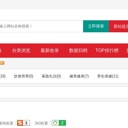
新站提
换
分类浏览
最新收录
数据归档
TOP排行榜
(18)
饮食营养
(0)
家政礼仪
(0)
健美健身
(7)
养生保健
(11)
狗权重：
360权重：