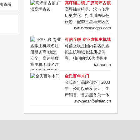
高坪铺古镇,广汉高坪古镇
击查看
高坪铺古镇是广汉市传承
历史文化、打造川西特色
旅游、配套三星堆景区的
一个重点特色项目，高坪
www.gaopingpu.com
镇历史悠久，人杰地灵，
可信互联-专业虚拟主机域
自古即为川西之重镇，
名注册服务商!稳定、安
可信互联是国内著名的虚
3000多年前，就有古蜀先
全、高速的虚拟主机！域
拟主机和域名注册提供
民在此活动，自汉唐以
名注册虚拟主机租用
商。独创的第6代虚拟主
来，这里商贾云聚，明代
机管理系统，拥有在线数
kx.net.cn
达到鼎盛。
据恢复、Isapi自定义，木
金氏百年木门
马查杀等30余项功能.千M
金氏百年品牌创办于2003
硬件防火墙,为您保驾护
年，公司以研发设计、生
航！双线虚拟主机确保南
产销售、售后服务为一体
北畅通无阻！
的综合性木制品企业。在
www.jinshibainian.cn
豪宅，别墅，高档会所，
精装房等领域专注生产实
木门，实木复合门，木饰
面，酒柜，书柜等产品。
电话：13911793242